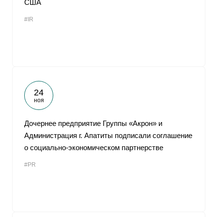
США
От
#IR
24
ноя
Дочернее предприятие Группы «Акрон» и
Администрация г. Апатиты подписали соглашение
о социально-экономическом партнерстве
#PR