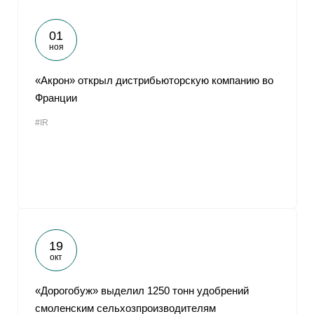
01
ноя
«Акрон» открыл дистрибьюторскую компанию во
Франции
#IR
19
окт
«Дорогобуж» выделил 1250 тонн удобрений
смоленским сельхозпроизводителям