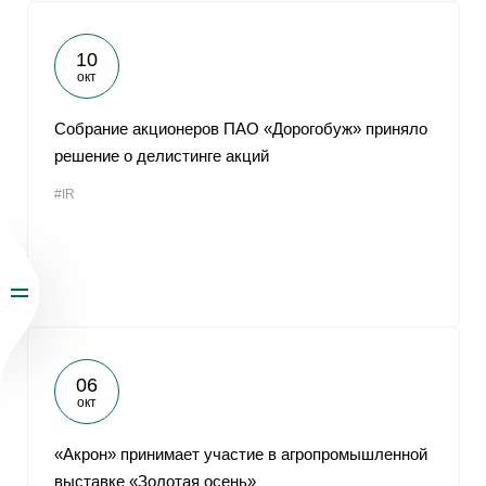
10
окт
Собрание акционеров ПАО «Дорогобуж» приняло
решение о делистинге акций
#IR
06
окт
«Акрон» принимает участие в агропромышленной
выставке «Золотая осень»