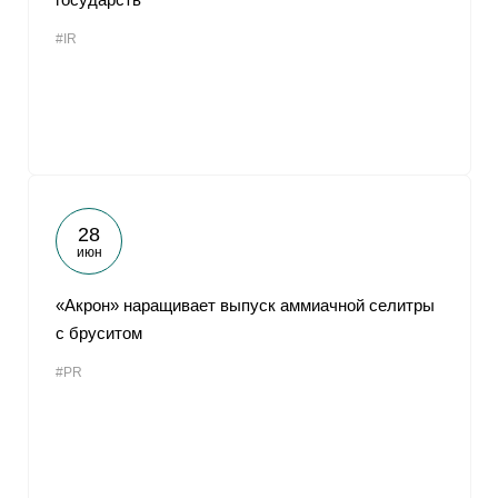
#IR
28
июн
«Акрон» наращивает выпуск аммиачной селитры
с бруситом
#PR