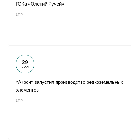
ГОКа «Олений Ручей»
#PR
29
июл
«Акрон» запустил производство редкоземельных
элементов
#PR