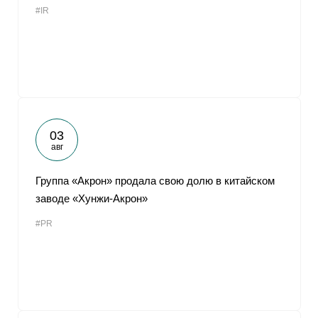
#IR
От
03
авг
Группа «Акрон» продала свою долю в китайском
заводе «Хунжи-Акрон»
#PR