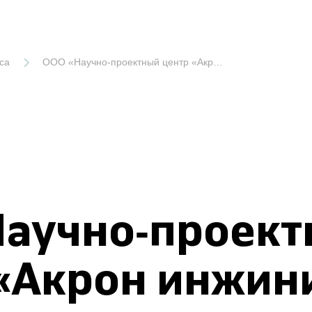
са
ООО «Научно-проектный центр «Акрон инжиниринг»
Научно-проек
«Акрон инжин