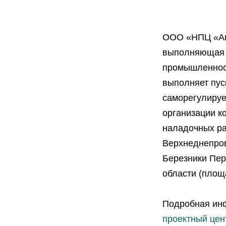
ООО «НПЦ «Ак
выполняющая к
промышленност
выполняет пус
саморегулируе
организации ко
наладочных раб
Верхнеднепров
Березники Пер
области (площ
Подробная инф
проектный цен