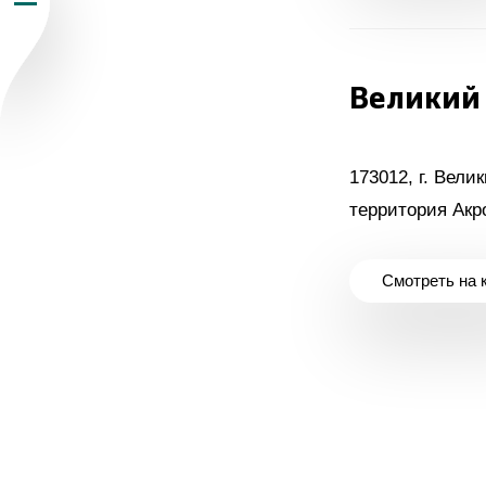
Пресс-центр
Великий
Карьера
Контакты
vk
youtub
173012, г. Вели
территория Акро
Смотреть на 