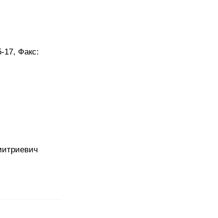
5-17
, Факс:
митриевич