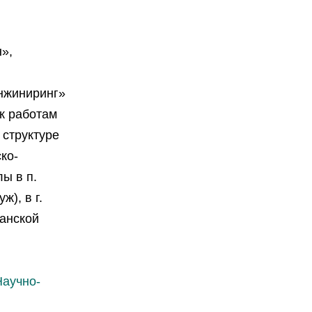
»,
нжиниринг»
к работам
 структуре
ко-
ы в п.
), в г.
манской
аучно-