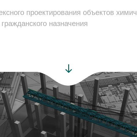
ксного проектирования объектов химич
гражданского назначения