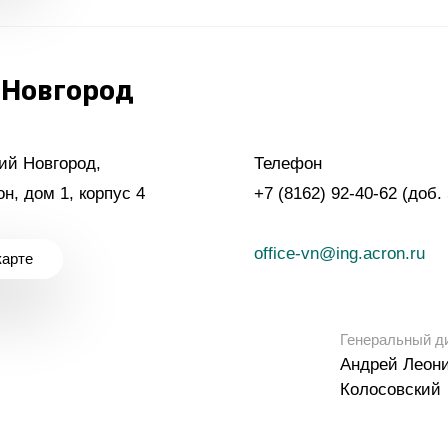
Yong Sheng Feng
Acron Argentina S.R.L
 Новгород
Acron Brasil Ltda.
ООО «Плодородие»
e
telegram
ЯндексДзен
кий Новгород,
Телефон
ООО «АйТиОфис»
н, дом 1, корпус 4
+7 (8162) 92-40-62 (доб.
office-vn@ing.acron.ru
карте
Генеральный д
Андрей Леон
Колосовский