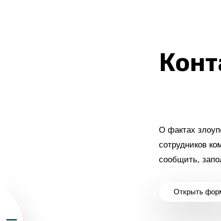
Конт
О Группе «Акрон
География бизн
О фактах злоуп
Продукция
сотрудников ко
сообщить, зап
Инвесторам
Открыть фор
Устойчивое раз