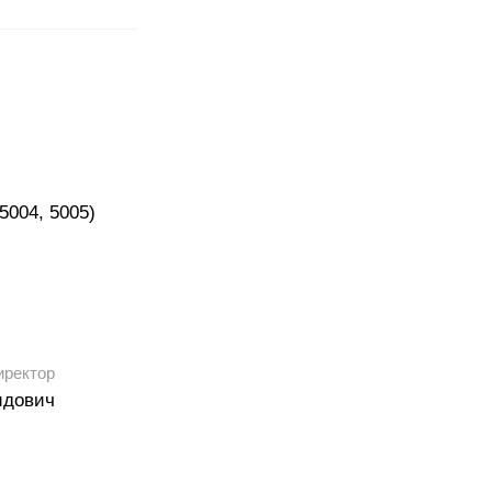
 5004, 5005)
иректор
идович