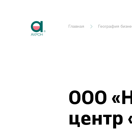
Акрон
Главная
География бизне
ООО «
центр 