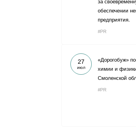
за своевременн
обеспечении н
предприятия.
#PR
«Дорогобуж» п
27
июл
химии и физики
Смоленской об
#PR