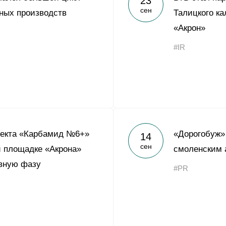
23
сен
ных производств
Талицкого ка
«Акрон»
#IR
оекта «Карбамид №6+»
«Дорогобуж»
14
сен
й площадке «Акрона»
смоленским 
ивную фазу
#PR