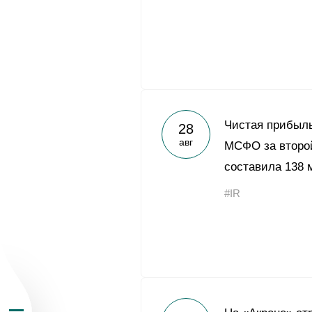
О Группе «Акрон
Чистая прибыль
28
авг
МСФО за второй
География бизн
составила 138 
#IR
Продукция
Инвесторам
Устойчивое раз