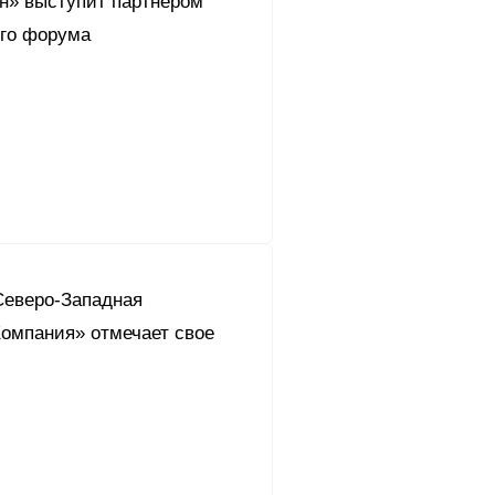
он» выступит партнером
го форума
Северо-Западная
омпания» отмечает свое