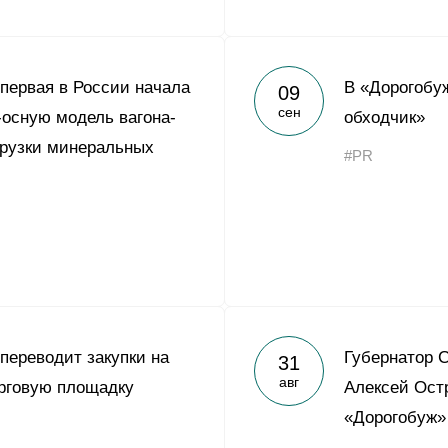
 первая в России начала
В «Дорогобу
09
сен
-осную модель вагона-
обходчик»
грузки минеральных
#PR
 переводит закупки на
Губернатор 
31
авг
рговую площадку
Алексей Ост
«Дорогобуж»