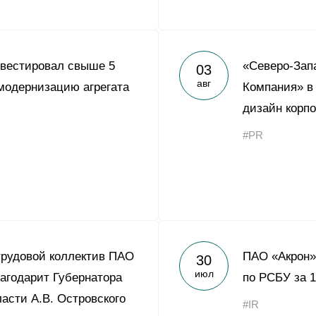
нвестировал свыше 5
«Северо-Зап
03
авг
модернизацию агрегата
Компания» в
дизайн корпо
#PR
трудовой коллектив ПАО
ПАО «Акрон»
30
июл
агодарит Губернатора
по РСБУ за 1
асти А.В. Островского
#IR