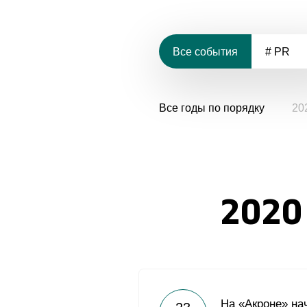
Все события
# PR
Все годы по порядку
20
2020
На «Акроне» на