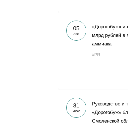
«Дорогобуж» и
05
авг
млрд рублей в 
аммиака
#PR
Руководство и 
31
июл
«Дорогобуж» бл
Смоленской обл