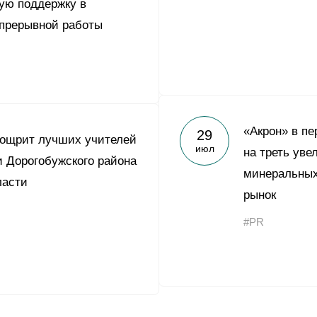
ую поддержку в
епрерывной работы
«Акрон» в пе
29
оощрит лучших учителей
июл
на треть уве
 Дорогобужского района
минеральных
ласти
рынок
#PR