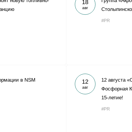
роят новую топливно-
Группа «Акр
18
Yong Sheng Feng
авг
танцию
Столыпинско
Acron Argentina S.R.L
#PR
Acron Brasil Ltda.
ООО «Плодородие»
e
telegram
ЯндексДзен
ООО «АйТиОфис»
ормации в NSM
12 августа «
12
авг
Фосфорная К
15-летие!
#PR