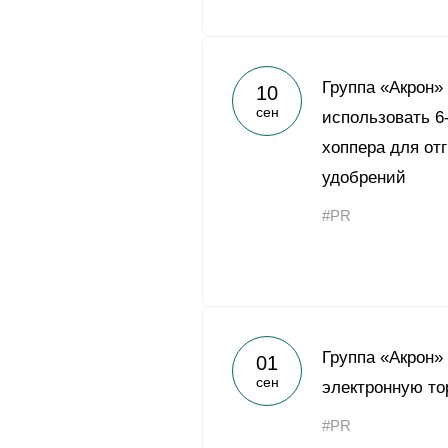
Группа «Акрон»
10
сен
использовать 6
хоппера для от
удобрений
#PR
Группа «Акрон»
01
сен
электронную то
#PR