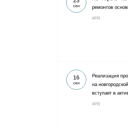
23
сен
ремонтов основ
#PR
Реализация пр
16
сен
на новгородско
вступает в акт
#PR