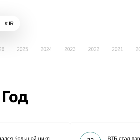
# IR
26
2025
2024
2023
2022
2021
2
 Год
чался большой цикл
ВТБ стал па