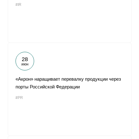
#IR
От
28
июн
«Акрон» наращивает перевалку продукции через
порты Российской Федерации
#PR