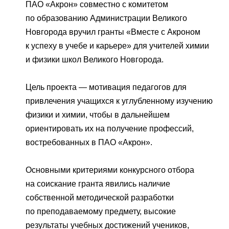
Пресс-центр
ПАО «Дорогобуж»
Качество
ПАО «Акрон» совместно с комитетом
Оценка условий труда
Пресс-релизы
Корпоративное управление
по образованию Администрации Великого
АО «Агронова»
Система питания
Новгорода вручил гранты «Вместе с Акроном
Окружающая среда
Логотипы
Карьера
Акционерам
к успеху в учебе и карьере» для учителей химии
Вакансии
Yong Sheng Feng
Торгово-сбытовая политика
и физики школ Великого Новгорода.
Забота о сотрудниках
Видео
Раскрытие информации
Национальный Институт
Практика
Корпоративной Реформы
Acron Argentina S.R.L
Контакты
vk
youtube
telegram
Фотогалерея
Цель проекта — мотивация педагогов для
Информация для инвесторов
Учебные центры
ЯндексДзен
привлечения учащихся к углубленному изучению
Acron Brasil Ltda.
Аналитикам
физики и химии, чтобы в дальнейшем
Профессиональные стандарты
ООО «Плодородие»
ориентировать их на получение профессий,
востребованных в ПАО «Акрон».
ООО «АйТиОфис»
Основными критериями конкурсного отбора
на соискание гранта явились наличие
собственной методической разработки
по преподаваемому предмету, высокие
результаты учебных достижений учеников,