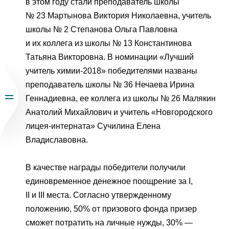
в этом году стали преподаватель школы
№ 23 Мартынова Виктория Николаевна, учитель
От
школы № 2 Степанова Ольга Павловна
и их коллега из школы № 13 Константинова
Татьяна Викторовна. В номинации «Лучший
учитель химии-2018» победителями названы
преподаватель школы № 36 Нечаева Ирина
Геннадиевна, ее коллега из школы № 26 Малякин
Анатолий Михайлович и учитель «Новгородского
лицея-интерната» Сучилина Елена
Владиславовна.
В качестве награды победители получили
единовременное денежное поощрение за I,
II и III места. Согласно утвержденному
положению, 50% от призового фонда призер
сможет потратить на личные нужды, 30% —