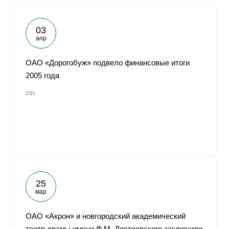
03
апр
ОАО «Дорогобуж» подвело финансовые итоги
2005 года
#IR
25
мар
ОАО «Акрон» и новгородский академический
театр драмы имени Ф.М. Достоевского заключили