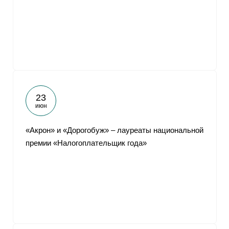
От
23
июн
«Акрон» и «Дорогобуж» – лауреаты национальной
премии «Налогоплательщик года»