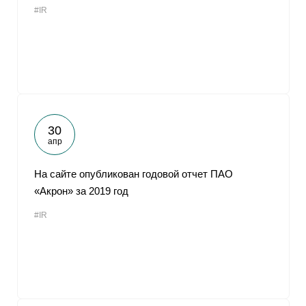
#IR
От
30
апр
На сайте опубликован годовой отчет ПАО
«Акрон» за 2019 год
#IR