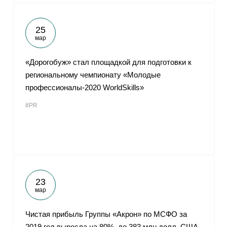
25
мар
«Дорогобуж» стал площадкой для подготовки к
региональному чемпионату «Молодые
профессионалы-2020 WorldSkills»
#PR
23
мар
Чистая прибыль Группы «Акрон» по МСФО за
2019 год выросла на 80%, до 383 млн долл. США.