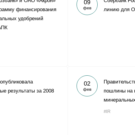
озбанк» и ОАО «Акрон»
Сбербанк Ро
09
Yong Sheng Feng
фев
грамму финансирования
линию для О
Acron Argentina S.R.L
альных удобрений
АПК
Acron Brasil Ltda.
ООО «Плодородие»
e
telegram
ЯндексДзен
ООО «АйТиОфис»
 опубликовала
Правительст
02
фев
ые результаты за 2008
пошлины на 
минеральных
#IR