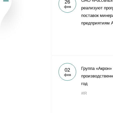
ОАО «Россельх
26
фев
Пресс-центр
реализуют про
поставок минер
Карьера
предприятиям 
Контакты
vk
youtub
Группа «Акрон»
02
фев
производственн
год
#IR