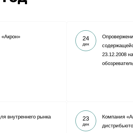
 «Акрон»
Опровержен
24
дек
содержащейс
23.12.2008 н
обозревател
ля внутреннего рынка
Компания «А
23
дек
дистрибьюто