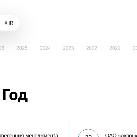
# IR
26
2025
2024
2023
2022
2021
2
 Год
нференция менеджмента
ОАО «Акрон»