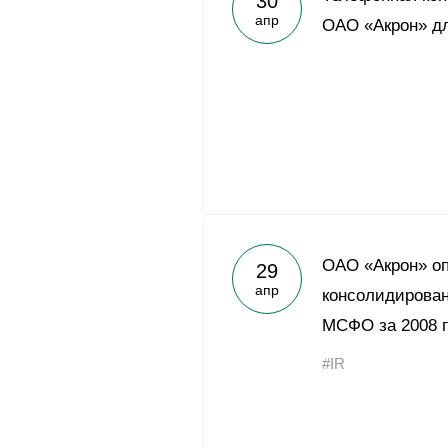
30
апр
ОАО «Акрон» дл
ОАО «Акрон» о
29
апр
консолидирован
МСФО за 2008 
#IR