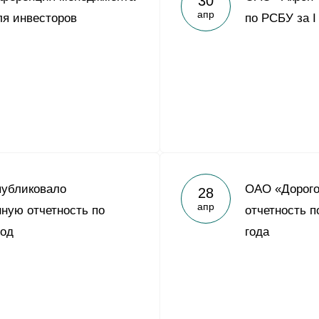
30
апр
я инвесторов
по РСБУ за I
публиковало
ОАО «Дорого
28
апр
ную отчетность по
отчетность п
год
года