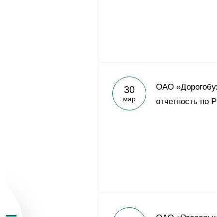
О Группе «Акрон
ОАО «Дорогобу
30
мар
отчетность по Р
География бизн
Продукция
Инвесторам
Устойчивое раз