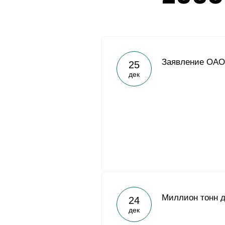
Заявление ОАО
25
дек
Миллион тонн д
24
дек