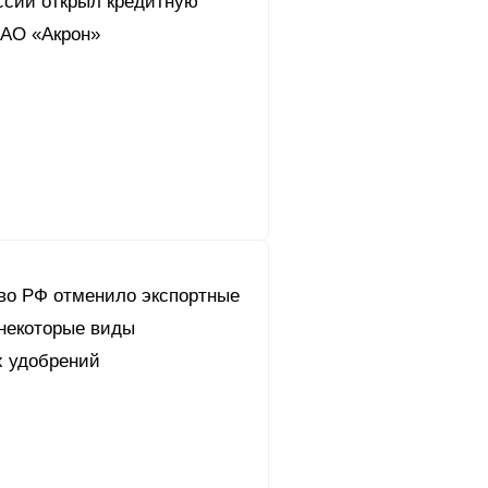
ссии открыл кредитную
АО «Акрон»
во РФ отменило экспортные
некоторые виды
 удобрений