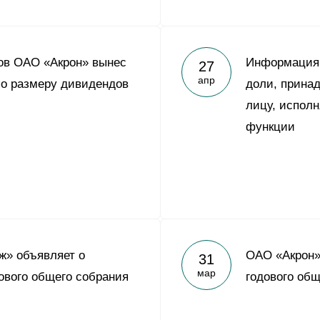
ов ОАО «Акрон» вынес
Информация 
27
апр
о размеру дивидендов
доли, прина
лицу, испол
функции
ж» объявляет о
ОАО «Акрон»
31
мар
ового общего собрания
годового общ