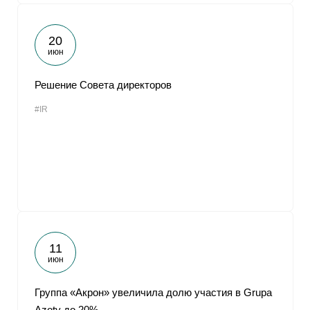
20
июн
Решение Совета директоров
#IR
11
июн
Группа «Акрон» увеличила долю участия в Grupa
Azoty до 20%