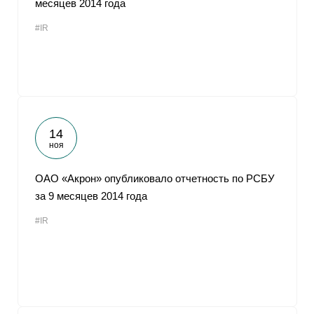
месяцев 2014 года
От
#IR
14
ноя
ОАО «Акрон» опубликовало отчетность по РСБУ
за 9 месяцев 2014 года
#IR