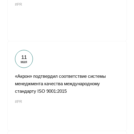
#PR
От
11
мая
«Акрон» подтвердил соответствие системы
менеджмента качества международному
стандарту ISO 9001:2015
#PR