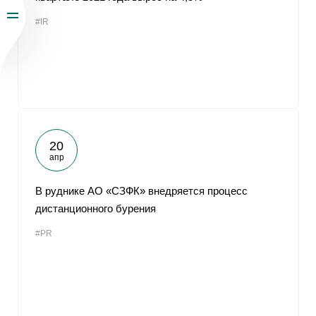
#IR
20
апр
В руднике АО «СЗФК» внедряется процесс
дистанционного бурения
#PR