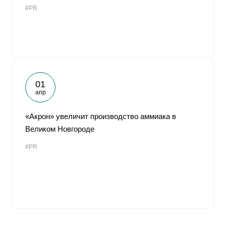
#PR
01
апр
«Акрон» увеличит производство аммиака в
Великом Новгороде
#PR