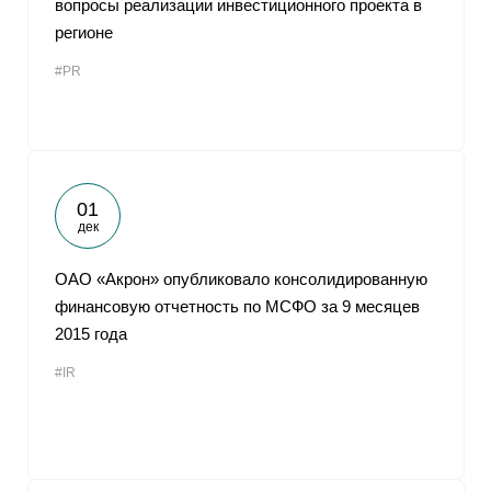
вопросы реализации инвестиционного проекта в
регионе
От
#PR
01
дек
ОАО «Акрон» опубликовало консолидированную
финансовую отчетность по МСФО за 9 месяцев
2015 года
#IR