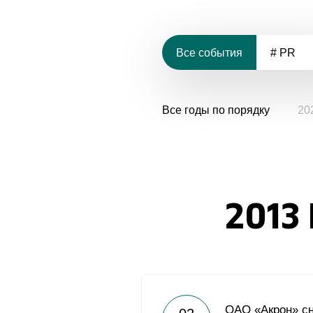
Все события
# PR
Все годы по порядку
20
2013
ОАО «Акрон» с