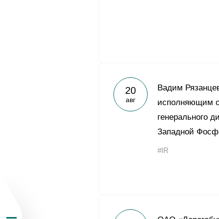
О Группе «Акрон
Вадим Рязанцев
20
авг
исполняющим о
География бизн
генерального д
Западной Фосф
Продукция
#IR
Инвесторам
Устойчивое раз