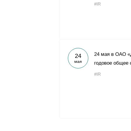
#IR
24 мая в ОАО «
24
мая
годовое общее 
#IR