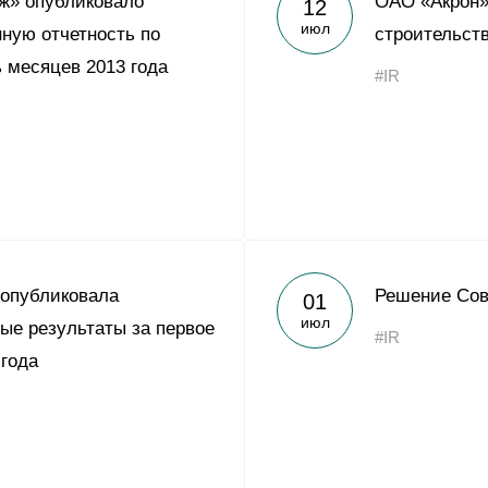
ж» опубликовало
ОАО «Акрон»
12
Yong Sheng Feng
июл
ную отчетность по
строительств
Acron Argentina S.R.L
 месяцев 2013 года
#IR
Acron Brasil Ltda.
ООО «Плодородие»
e
telegram
ЯндексДзен
ООО «АйТиОфис»
 опубликовала
Решение Сов
01
июл
ые результаты за первое
#IR
 года