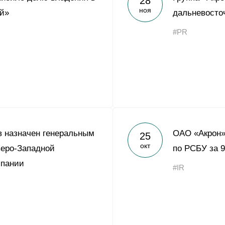
28
ноя
й»
дальневосто
#PR
 назначен генеральным
ОАО «Акрон»
25
окт
веро-Западной
по РСБУ за 9
пании
#IR