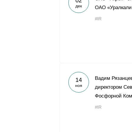
02
дек
ОАО «Уралкали
#IR
Вадим Рязанцев
14
ноя
директором Се
Фосфорной Ком
#IR