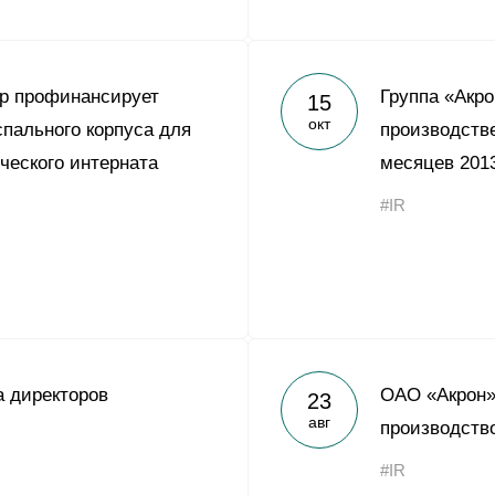
р профинансирует
Группа «Акр
15
окт
спального корпуса для
производств
ческого интерната
месяцев 2013
#IR
 директоров
ОАО «Акрон»
23
авг
производств
#IR