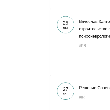
Вячеслав Канто
25
окт
строительство 
психоневрологи
#PR
Решение Совета
27
сен
#IR