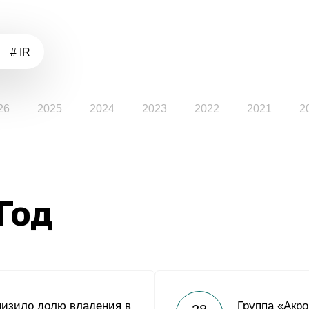
# IR
26
2025
2024
2023
2022
2021
2
 Год
низило долю владения в
Группа «Акро