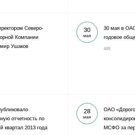
ректором Северо-
30 мая в ОА
30
мая
орной Компании
годовое общ
имир Ушаков
#IR
публиковало
ОАО «Дорого
28
мая
ную отчетность по
консолидиро
 квартал 2013 года
МСФО за пер