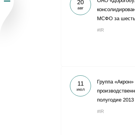
ОАО «Дорогобу
20
авг
Пресс-центр
консолидирован
МСФО за шесть
Карьера
#IR
Контакты
vk
youtub
Группа «Акрон»
11
июл
производственн
полугодие 2013
#IR