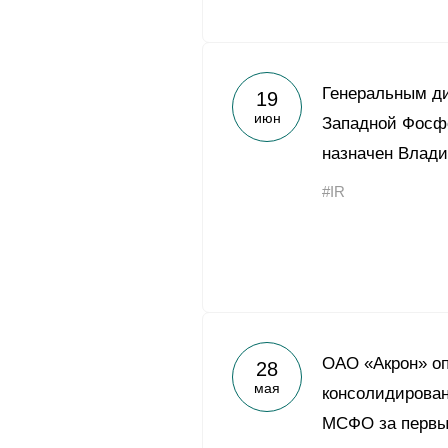
Генеральным ди
19
июн
Западной Фосф
назначен Влад
#IR
ОАО «Акрон» о
28
мая
консолидирован
МСФО за первый