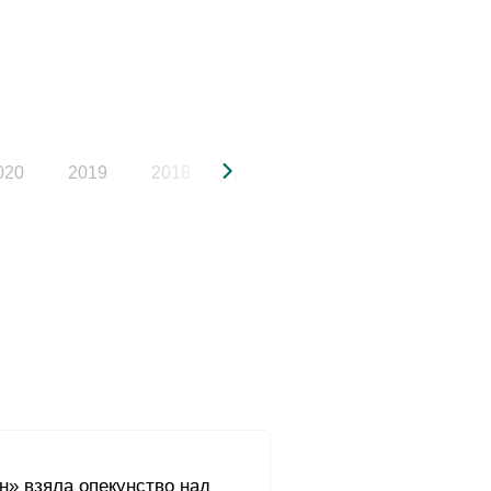
020
2019
2018
2017
2016
2015
н» взяла опекунство над