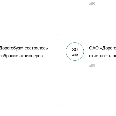
#IR
Дорогобуж» состоялось
ОАО «Дорого
30
апр
собрание акционеров
отчетность п
#IR