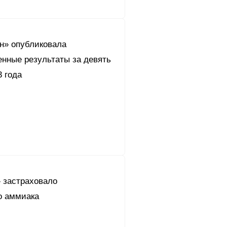
он» опубликовала
енные результаты за девять
 года
 застраховало
о аммиака