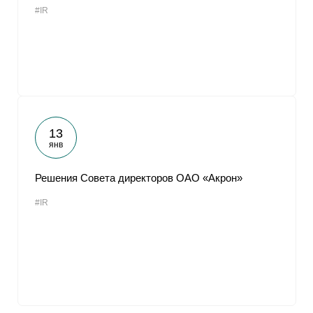
#IR
От
13
янв
Решения Совета директоров ОАО «Акрон»
#IR