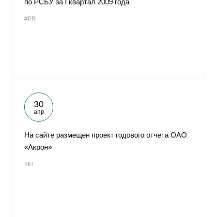
по РСБУ за I квартал 2009 года
#PR
30
апр
На сайте размещен проект годового отчета ОАО
«Акрон»
#IR