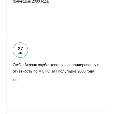
полугодие 2009 года
От
27
авг
ОАО «Акрон» опубликовало консолидированную
отчетность по МСФО за I полугодие 2009 года
#IR