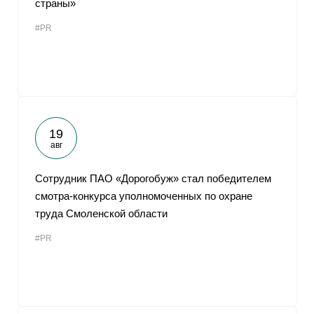
страны»
От
#PR
19
авг
Сотрудник ПАО «Дорогобуж» стал победителем
смотра-конкурса уполномоченных по охране
труда Смоленской области
#PR