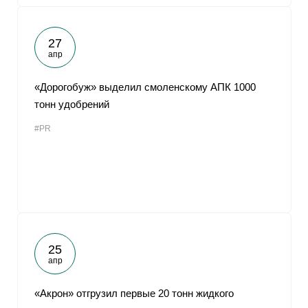
27
апр
«Дорогобуж» выделил смоленскому АПК 1000
тонн удобрений
#PR
25
апр
«Акрон» отгрузил первые 20 тонн жидкого