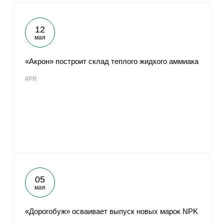
12
мая
«Акрон» построит склад теплого жидкого аммиака
#PR
05
мая
«Дорогобуж» осваивает выпуск новых марок NPK