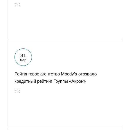
#IR
От
31
мар
Рейтинговое агентство Moody’s отозвало
кредитный рейтинг Группы «Акрон»
#IR