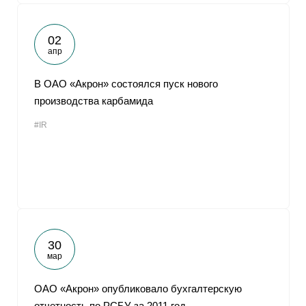
02
апр
В ОАО «Акрон» состоялся пуск нового
производства карбамида
#IR
30
мар
ОАО «Акрон» опубликовало бухгалтерскую
отчетность по РСБУ за 2011 год