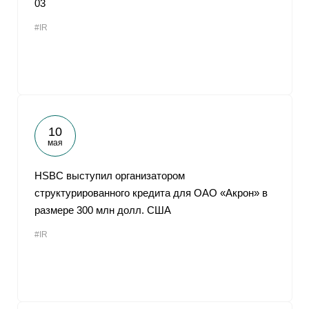
03
От
#IR
10
мая
HSBC выступил организатором
структурированного кредита для ОАО «Акрон» в
размере 300 млн долл. США
#IR