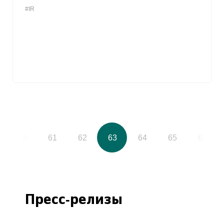
#IR
60
61
62
63
64
65
66
Пресс-релизы