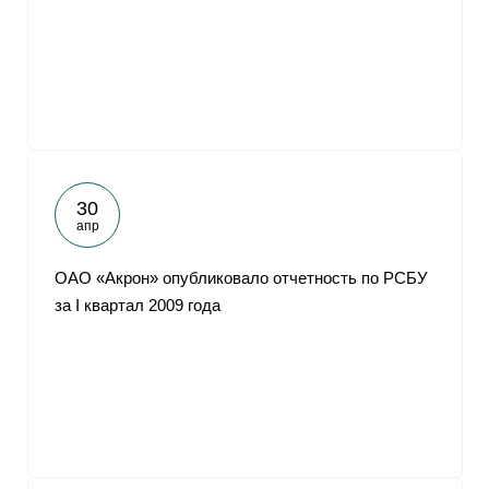
От
30
апр
ОАО «Акрон» опубликовало отчетность по РСБУ
за I квартал 2009 года