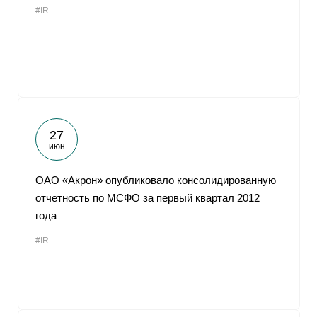
#IR
От
27
июн
ОАО «Акрон» опубликовало консолидированную
отчетность по МСФО за первый квартал 2012
года
#IR