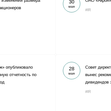
 изменении размера
ОАО «Акрон»
30
Yong Sheng Feng
мая
акционеров
#IR
Acron Argentina S.R.L
Acron Brasil Ltda.
ООО «Плодородие»
e
telegram
ЯндексДзен
ООО «АйТиОфис»
ж» опубликовало
Совет дирек
28
мая
ную отчетность по
вынес реком
од
дивидендов з
#IR