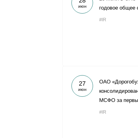
28
июн
годовое общее 
#IR
ОАО «Дорогобу
27
июн
консолидирован
МСФО за первый
#IR