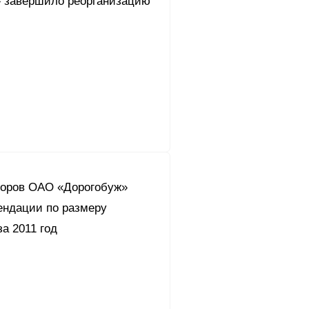
 завершило реорганизацию
торов ОАО «Дорогобуж»
ендации по размеру
а 2011 год