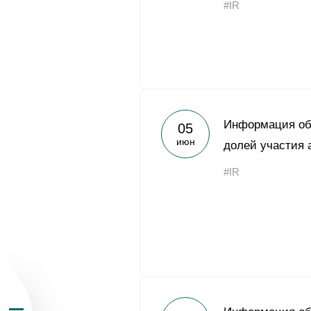
#IR
О Группе «Акрон
Информация об
05
июн
долей участия 
География бизн
#IR
Продукция
Инвесторам
Устойчивое раз