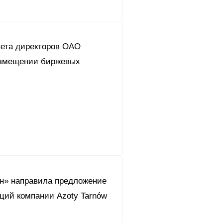
ета директоров ОАО
азмещении биржевых
он» направила предложение
кций компании Azoty Tarnów