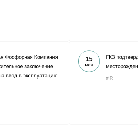
ая Фосфорная Компания
ГКЗ подтвер
15
мая
жительное заключение
месторожден
на ввод в эксплуатацию
#IR