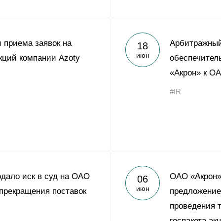
 приема заявок на
Арбитражный
18
июн
кций компании Azoty
обеспечител
«Акрон» к О
#IR
дало иск в суд на ОАО
ОАО «Акрон»
06
июн
 прекращения поставок
предложение
проведения 
госпакета а