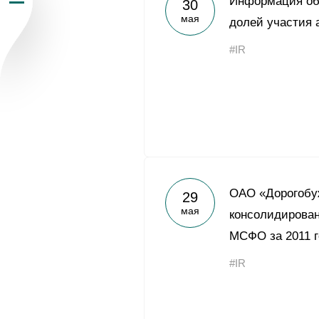
Информация об
30
мая
Пресс-центр
долей участия 
#IR
Карьера
Контакты
vk
youtub
ОАО «Дорогобу
29
мая
консолидирован
МСФО за 2011 г
#IR