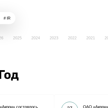
# IR
26
2025
2024
2023
2022
2021
2
 Год
«Акрон» состоялось
ОАО «Акрон»