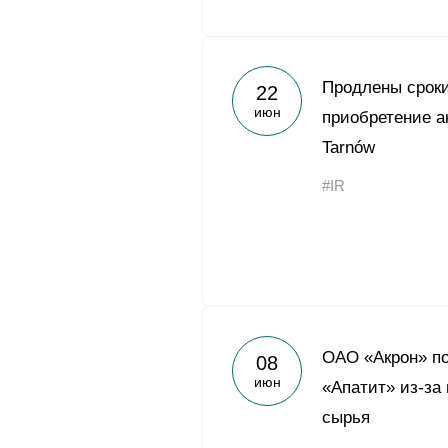
Продлены сроки
22
июн
приобретение а
Tarnów
#IR
ОАО «Акрон» по
08
июн
«Апатит» из-за
сырья