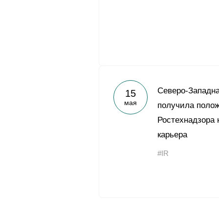
Северо-Западн
15
мая
получила поло
Ростехнадзора 
карьера
#IR