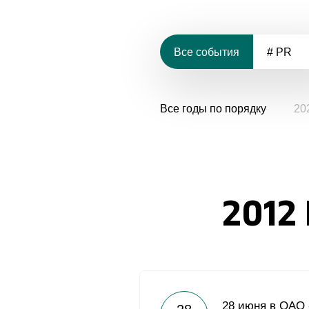
Все события
# PR
Все годы по порядку
20
2012
28 июня в ОАО 