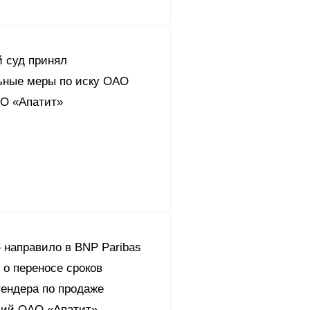
 суд принял
ьные меры по иску ОАО
АО «Апатит»
 направило в BNP Paribas
 о переносе сроков
тендера по продаже
кций ОАО «Апатит»