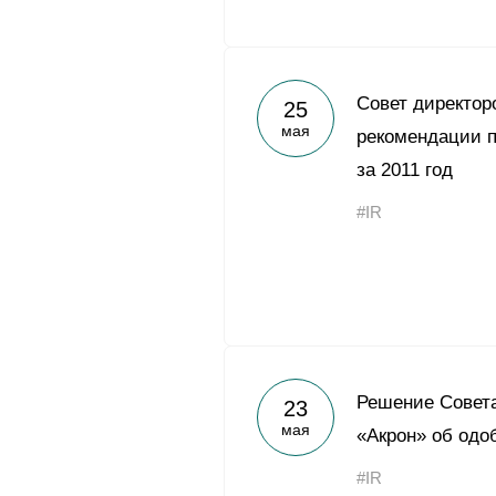
Совет директор
25
мая
рекомендации п
за 2011 год
#IR
Решение Совет
23
мая
«Акрон» об одо
#IR