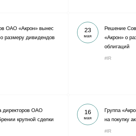
ов ОАО «Акрон» вынес
Решение Сов
23
мая
о размеру дивидендов
«Акрон» о р
облигаций
#IR
а директоров ОАО
Группа «Акр
16
мая
брении крупной сделки
на покупку а
#IR