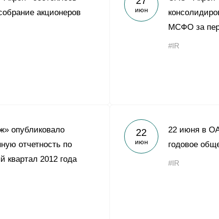
27
июн
собрание акционеров
консолидиро
МСФО за пер
#IR
ж» опубликовало
22 июня в О
22
июн
ную отчетность по
годовое общ
 квартал 2012 года
#IR