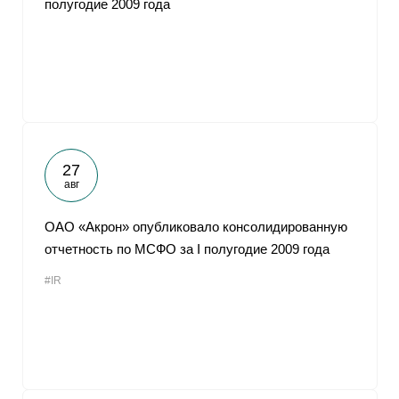
полугодие 2009 года
От
27
авг
ОАО «Акрон» опубликовало консолидированную
отчетность по МСФО за I полугодие 2009 года
#IR