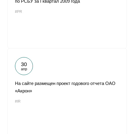
по РСБУ за I квартал 2009 года
#PR
30
апр
На сайте размещен проект годового отчета ОАО
«Акрон»
#IR