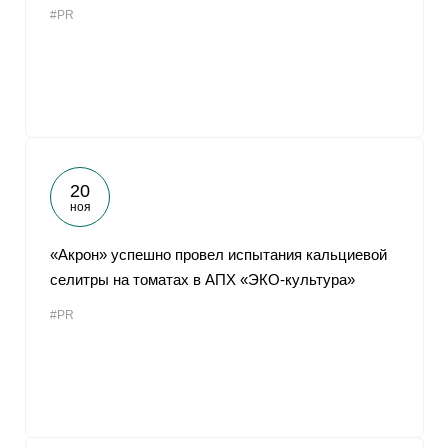
#PR
От
20
ноя
«Акрон» успешно провел испытания кальциевой
селитры на томатах в АПХ «ЭКО-культура»
#PR