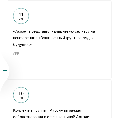
11
окт
«Акрон» представил кальциевую селитру на
конференции «Защищенный грунт: взгляд в
будущее»
#PR
10
окт
Коллектив Группы «Акрон» выражает
соболезнования в связи кончиной Аркадия