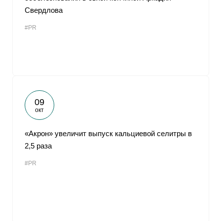
Свердлова
#PR
09
окт
«Акрон» увеличит выпуск кальциевой селитры в
2,5 раза
#PR