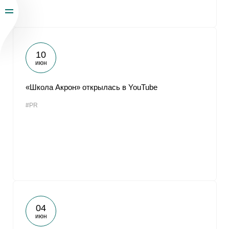
10
июн
«Школа Акрон» открылась в YouTube
#PR
04
июн