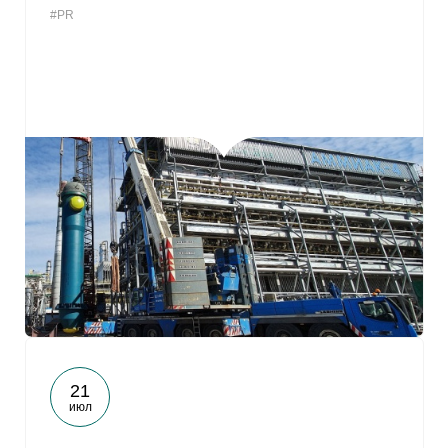
#PR
От
21
июл