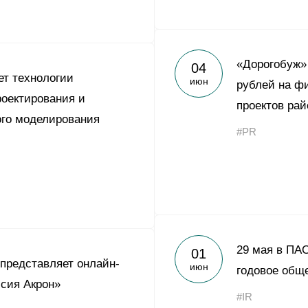
«Дорогобуж»
04
ет технологии
июн
рублей на ф
роектирования и
проектов рай
го моделирования
#PR
29 мая в ПА
01
 представляет онлайн-
июн
годовое общ
сия Акрон»
#IR