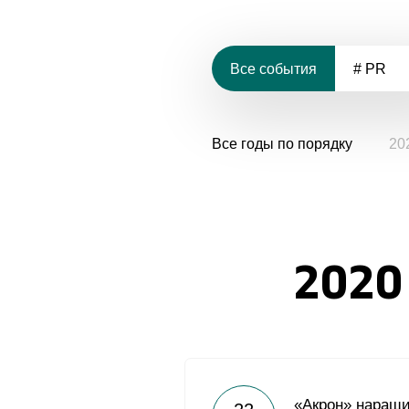
Все события
# PR
Все годы по порядку
20
2020
«Акрон» наращи