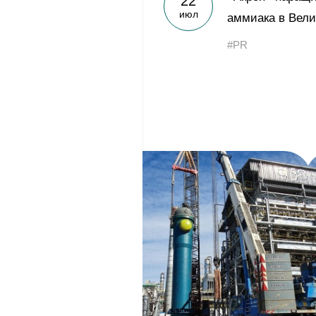
22
июл
аммиака в Вели
#PR