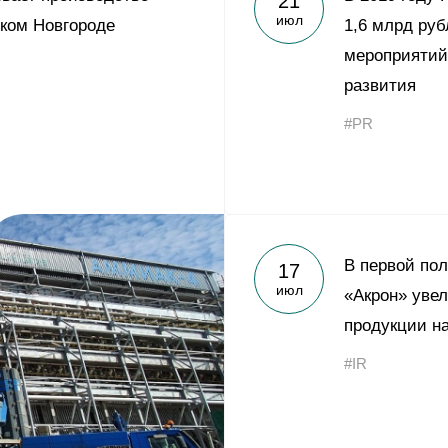
21
июл
ком Новгороде
1,6 млрд ру
мероприятий
развития
#PR
В первой пол
17
июл
«Акрон» уве
продукции н
#IR