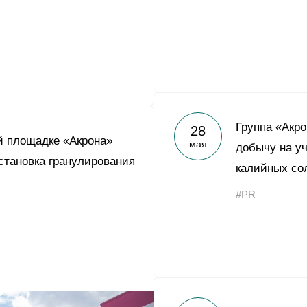
Группа «Акр
28
й площадке «Акрона»
мая
добычу на у
становка гранулирования
калийных сол
#PR