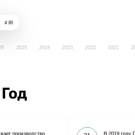
# IR
26
2025
2024
2023
2022
2021
2
 Год
вает производство
В 2019 году 