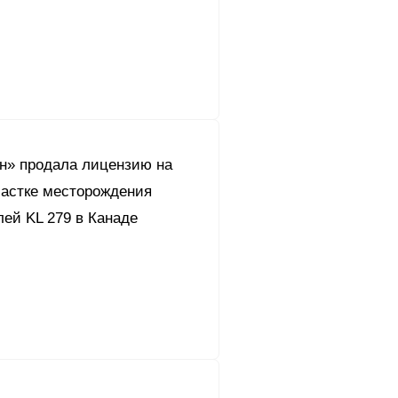
он» продала лицензию на
частке месторождения
ей KL 279 в Канаде