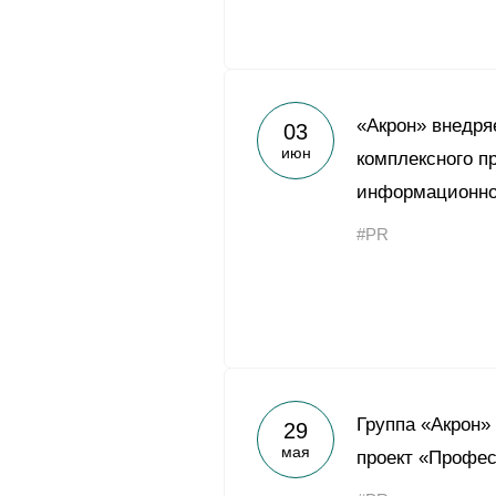
«Акрон» внедря
03
июн
комплексного п
информационно
#PR
Группа «Акрон»
29
мая
проект «Профес