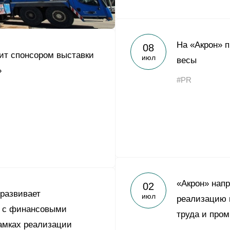
На «Акрон» 
08
ит спонсором выставки
июл
весы
»
#PR
«Акрон» напр
02
 развивает
июл
реализацию 
о с финансовыми
труда и про
амках реализации