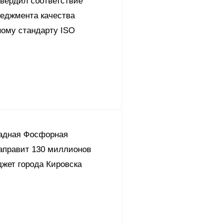
твердил соответствие
еджмента качества
ому стандарту ISO
адная Фосфорная
аправит 130 миллионов
джет города Кировска