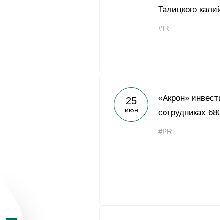
Талицкого кали
#IR
О Группе «Акрон
«Акрон» инвест
25
июн
География бизн
сотрудниках 68
#PR
Продукция
Инвесторам
Устойчивое раз