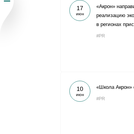
«Акрон» направ
17
Пресс-центр
июн
реализацию эко
в регионах при
Карьера
#PR
Контакты
vk
youtub
«Школа Акрон» 
10
июн
#PR