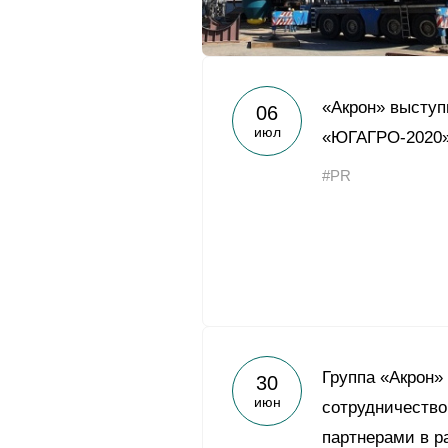
«Акрон» выступ
06
июл
«ЮГАГРО-2020
#PR
Группа «Акрон»
30
июн
сотрудничеств
партнерами в р