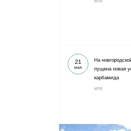
#PR
На новгородско
21
мая
пущена новая у
карбамида
#PR