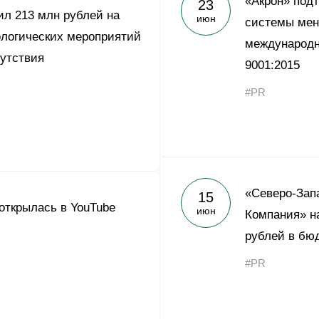
«Акрон» под
23
Yong Sheng Feng
ил 213 млн рублей на
июн
системы мен
Acron Argentina S.R.L
логических мероприятий
международн
сутствия
Acron Brasil Ltda.
9001:2015
#PR
ООО «Плодородие»
e
telegram
ЯндексДзен
ООО «АйТиОфис»
«Северо-Зап
15
открылась в YouTube
июн
Компания» н
рублей в бю
#PR