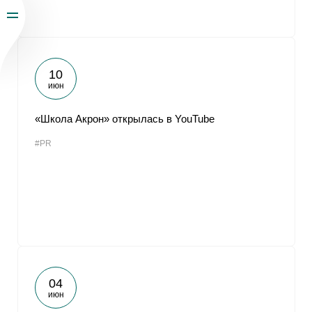
10
июн
«Школа Акрон» открылась в YouTube
#PR
04
июн