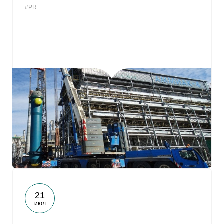
#PR
От
21
июл