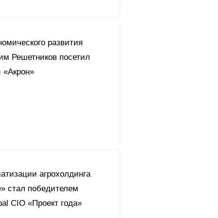
номического развития
им Решетников посетил
й «Акрон»
матизации агрохолдинга
» стал победителем
bal CIO «Проект года»