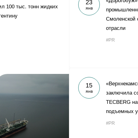
«Дорогобуж»
23
Yong Sheng Feng
ил 100 тыс. тонн жидких
янв
промышленн
Acron Argentina S.R.L
гентину
Смоленской 
Acron Brasil Ltda.
отрасли
#PR
ООО «Плодородие»
e
telegram
ЯндексДзен
ООО «АйТиОфис»
«Верхнекамс
15
янв
заключила с
TECBERG на 
подъемных у
#PR