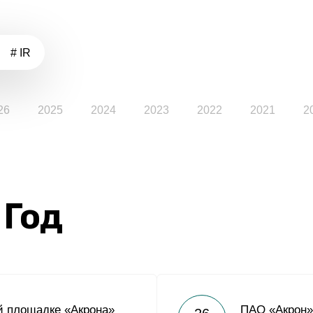
# IR
26
2025
2024
2023
2022
2021
2
 Год
й площадке «Акрона»
ПАО «Акрон»