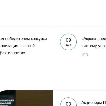
ал победителем конкурса
«Акрон» вне
09
дек
ганизация высокой
систему упр
фективности»
#PR
Акционеры П
03