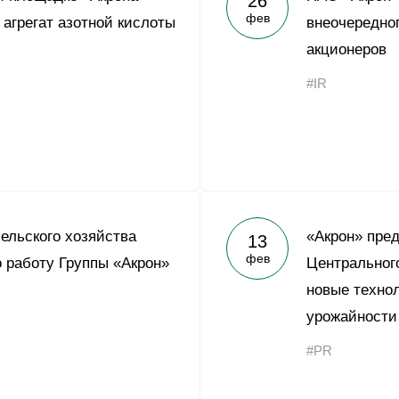
26
фев
 агрегат азотной кислоты
внеочередно
акционеров
#IR
ельского хозяйства
«Акрон» пре
13
фев
 работу Группы «Акрон»
Центральног
новые техно
урожайности
#PR