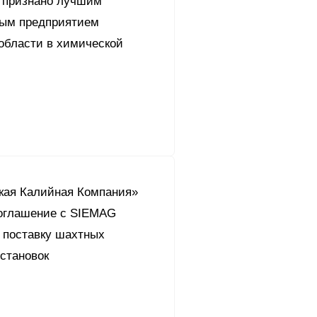
 признано лучшим
ым предприятием
области в химической
кая Калийная Компания»
оглашение c SIEMAG
поставку шахтных
становок