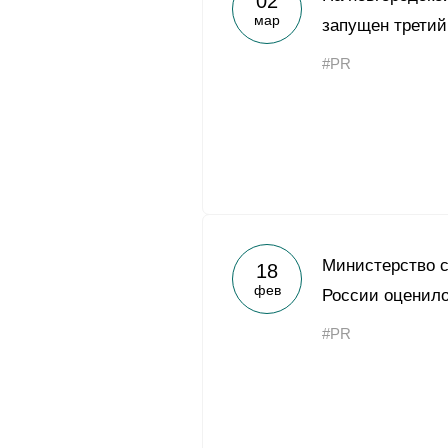
02
мар
запущен третий
#PR
Министерство с
18
фев
России оценило
#PR