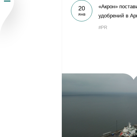
«Акрон» постав
20
Пресс-центр
янв
удобрений в Ар
Карьера
#PR
Контакты
vk
youtub