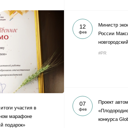
Министр эко
12
фев
России Макс
новгородски
#PR
Проект авто
07
 итоги участия в
фев
«Плодородие
ьном марафоне
конкурса Glo
й подарок»