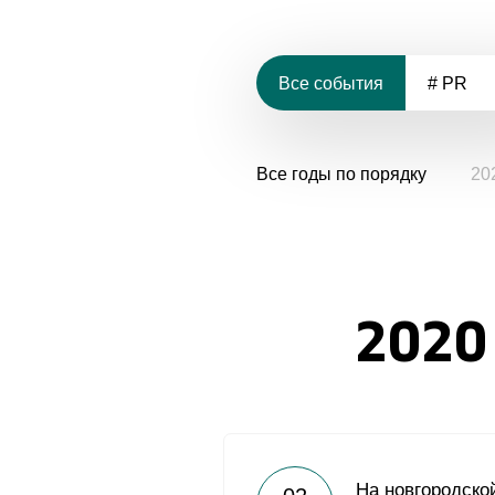
Все события
# PR
Все годы по порядку
20
2020
На новгородско