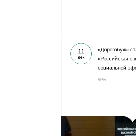
«Дорогобуж» ст
11
дек
«Российская ор
социальной эф
#PR