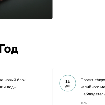
 Год
ил новый блок
Проект «Акро
16
дек
ции воды
калийного м
Наблюдател
#PR