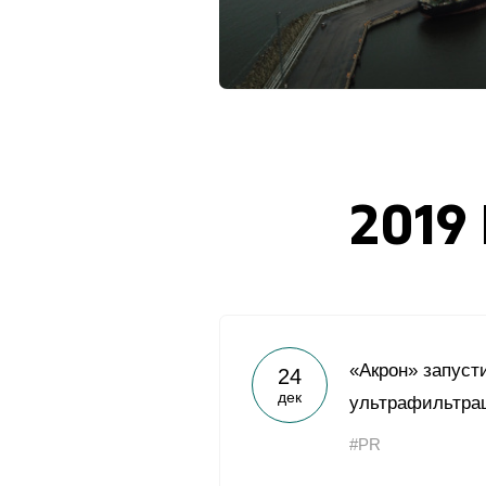
2019
«Акрон» запуст
24
дек
ультрафильтра
#PR