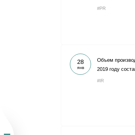
#PR
О Группе «Акрон
Объем производ
28
янв
География бизн
2019 году соста
#IR
Продукция
Инвесторам
Устойчивое раз