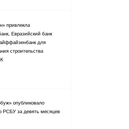
н» привлекла
анк, Евразийский банк
Райффайзенбанк для
ния строительства
ОК
буж» опубликовало
о РСБУ за девять месяцев