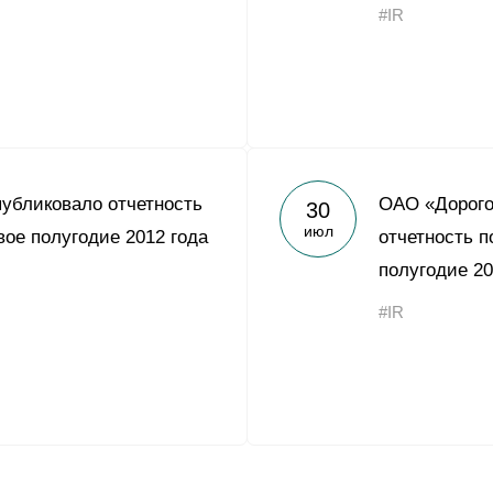
#IR
убликовало отчетность
ОАО «Дорого
30
июл
вое полугодие 2012 года
отчетность п
полугодие 20
#IR