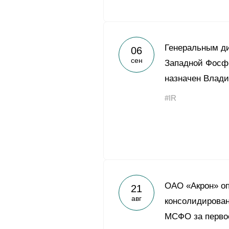
Генеральным ди
06
сен
Западной Фосф
назначен Влад
#IR
ОАО «Акрон» о
21
авг
консолидирован
МСФО за первое