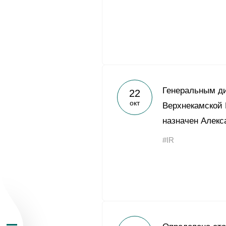
О Группе «Акрон
Генеральным д
22
окт
Верхнекамской
География бизн
назначен Алекс
#IR
Продукция
Инвесторам
Устойчивое раз