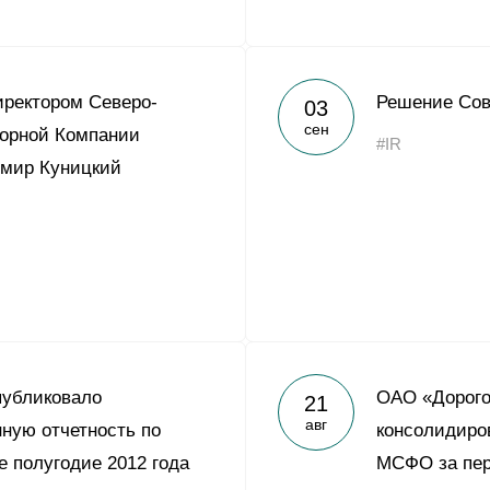
ректором Северо-
Решение Сов
03
сен
орной Компании
#IR
имир Куницкий
публиковало
ОАО «Дорого
21
авг
ную отчетность по
консолидиро
 полугодие 2012 года
МСФО за пер