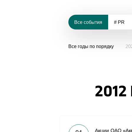
Все события
# PR
Все годы по порядку
20
2012
Акции ОАО «Ак