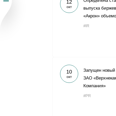
Определена ста
12
окт
Пресс-центр
выпуска бирже
«Акрон» объемо
Карьера
#IR
Контакты
vk
youtub
Запущен новый 
10
окт
ЗАО «Верхнека
Компания»
#PR