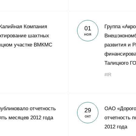
 Калийная Компания
Группа «Акро
01
ноя
ктирование шахтных
Внешэкономб
лицком участке ВМКМС
развития и 
финансирова
Талицкого Г
#IR
убликовало отчетность
ОАО «Дорого
29
окт
ять месяцев 2012 года
отчетность п
2012 года