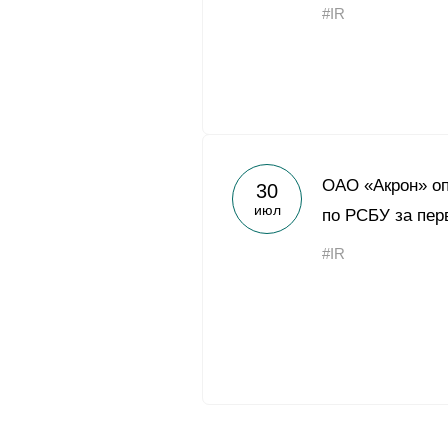
#IR
ОАО «Акрон» оп
30
июл
по РСБУ за пер
#IR