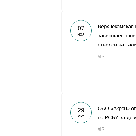
Верхнекамская
07
ноя
завершает прое
стволов на Та
#IR
ОАО «Акрон» оп
29
окт
по РСБУ за дев
#IR