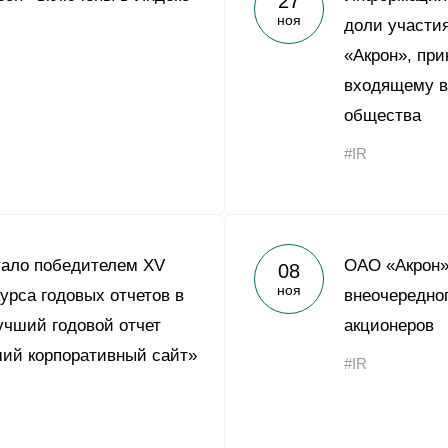
27
ноя
доли участи
«Акрон», пр
входящему в
общества
#IR
тало победителем XV
ОАО «Акрон»
08
ноя
урса годовых отчетов в
внеочередно
чший годовой отчет
акционеров
ий корпоративный сайт»
#IR