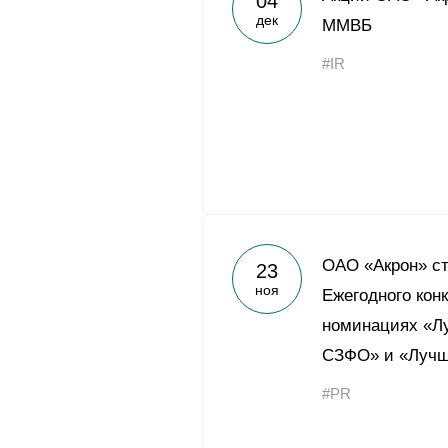
04
дек
ММВБ
#IR
ОАО «Акрон» с
23
ноя
Ежегодного конк
номинациях «Лу
СЗФО» и «Лучш
#PR