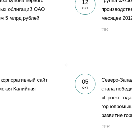
вка купона первого
Группа «Акр
12
Yong Sheng Feng
окт
вых облигаций ОАО
производств
Acron Argentina S.R.L
м 5 млрд рублей
месяцев 2012
Acron Brasil Ltda.
#IR
ООО «Плодородие»
e
telegram
ЯндексДзен
ООО «АйТиОфис»
корпоративный сайт
Северо-Запа
05
окт
мская Калийная
стала побед
«Проект года
горнопромыш
развитие гор
#PR