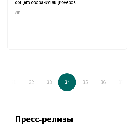
общего собрания акционеров
#IR
31
32
33
34
35
36
37
Пресс-релизы