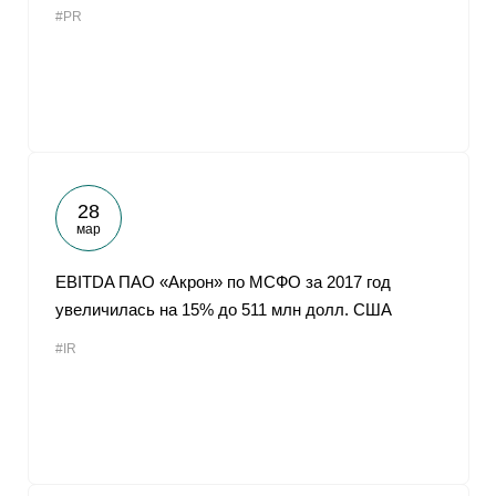
#PR
От
28
мар
EBITDA ПАО «Акрон» по МСФО за 2017 год
увеличилась на 15% до 511 млн долл. США
#IR