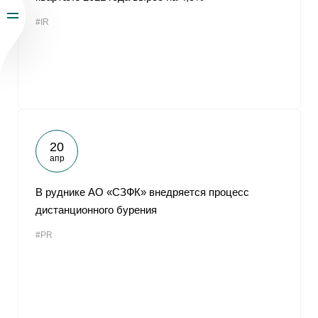
#IR
20
апр
В руднике АО «СЗФК» внедряется процесс
дистанционного бурения
#PR