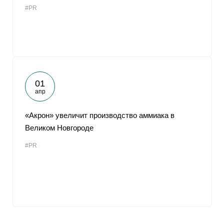
#PR
01
апр
«Акрон» увеличит производство аммиака в
Великом Новгороде
#PR