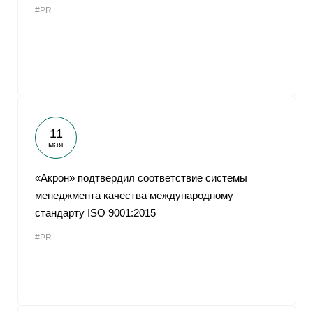
#PR
От
11
мая
«Акрон» подтвердил соответствие системы
менеджмента качества международному
стандарту ISO 9001:2015
#PR