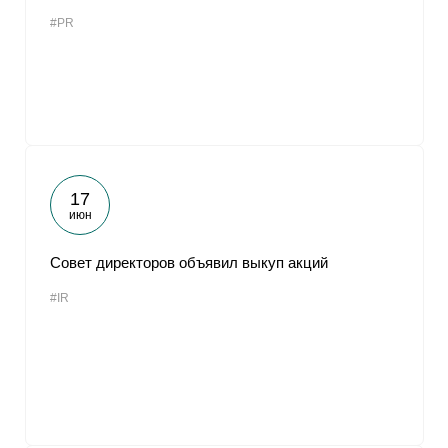
#PR
17
июн
Совет директоров объявил выкуп акций
#IR