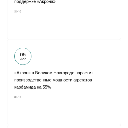
поддержке «Акрона»
От
#PR
05
июл
«Акрон» в Великом Новгороде нарастит
производственные мощности агрегатов
карбамида на 55%
#PR