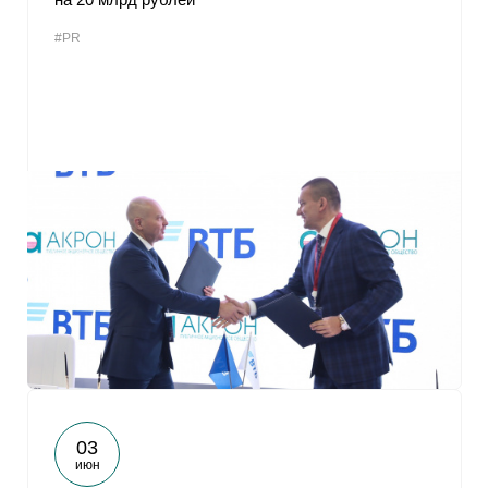
#PR
03
июн