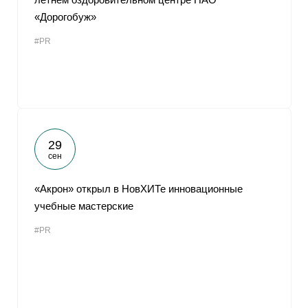
«Дорогобуж»
#PR
29
сен
«Акрон» открыл в НовХИТе инновационные
учебные мастерские
#PR