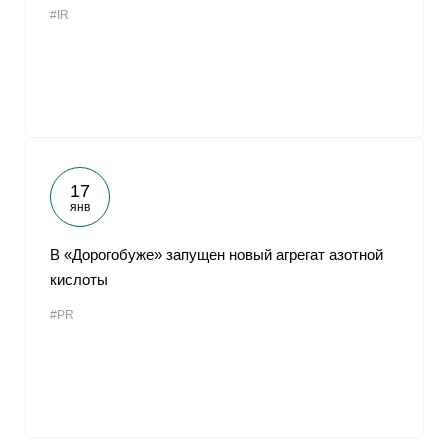
#IR
От
17
янв
В «Дорогобуже» запущен новый агрегат азотной
кислоты
#PR