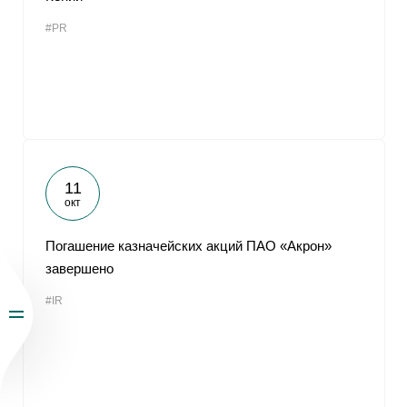
#PR
11
окт
Погашение казначейских акций ПАО «Акрон»
завершено
#IR