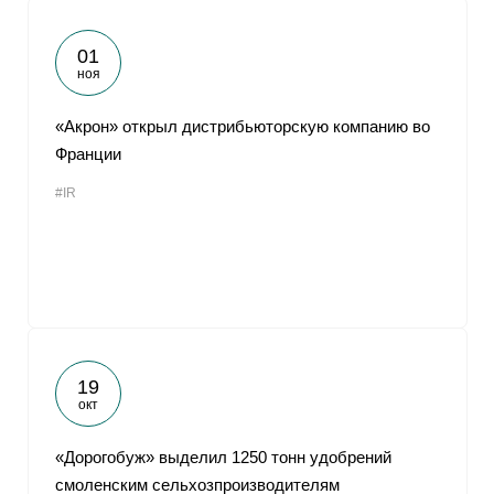
01
ноя
«Акрон» открыл дистрибьюторскую компанию во
Франции
#IR
19
окт
«Дорогобуж» выделил 1250 тонн удобрений
смоленским сельхозпроизводителям