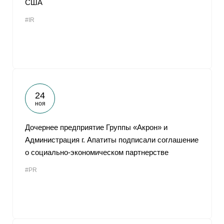
США
От
#IR
24
ноя
Дочернее предприятие Группы «Акрон» и
Администрация г. Апатиты подписали соглашение
о социально-экономическом партнерстве
#PR