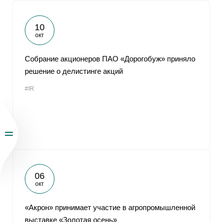
10
окт
Собрание акционеров ПАО «Дорогобуж» приняло
решение о делистинге акций
#IR
06
окт
«Акрон» принимает участие в агропромышленной
выставке «Золотая осень»