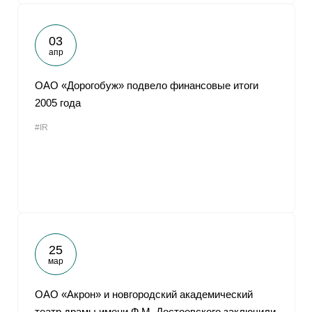
03
апр
ОАО «Дорогобуж» подвело финансовые итоги
2005 года
#IR
25
мар
ОАО «Акрон» и новгородский академический
театр драмы имени Ф.М. Достоевского заключили