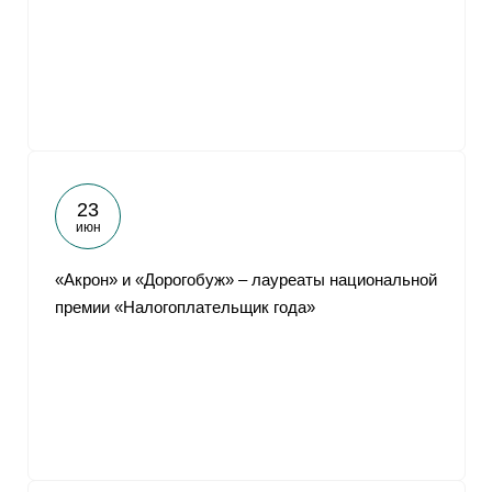
От
23
июн
«Акрон» и «Дорогобуж» – лауреаты национальной
премии «Налогоплательщик года»