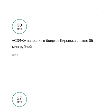
30
мая
«СЗФК» направит в бюджет Кировска свыше 95
млн рублей
#PR
27
мая