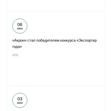
06
июн
«Акрон» стал победителем конкурса «Экспортер
года»
#PR
03
июн