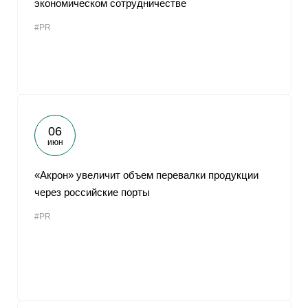
экономическом сотрудничестве
От
#PR
06
июн
«Акрон» увеличит объем перевалки продукции
через российские порты
#PR