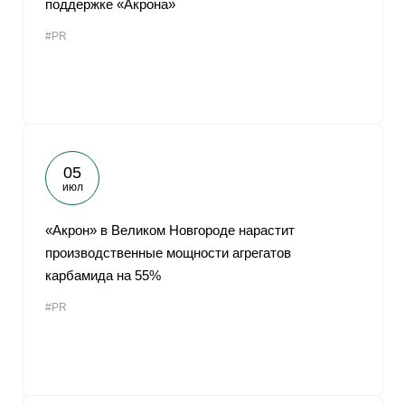
поддержке «Акрона»
От
#PR
05
июл
«Акрон» в Великом Новгороде нарастит
производственные мощности агрегатов
карбамида на 55%
#PR