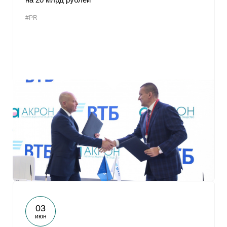
#PR
03
июн