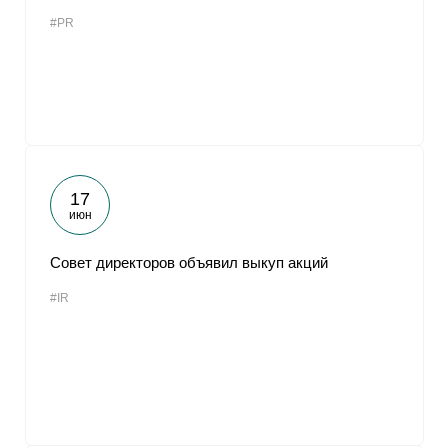
#PR
17
июн
Совет директоров объявил выкуп акций
#IR