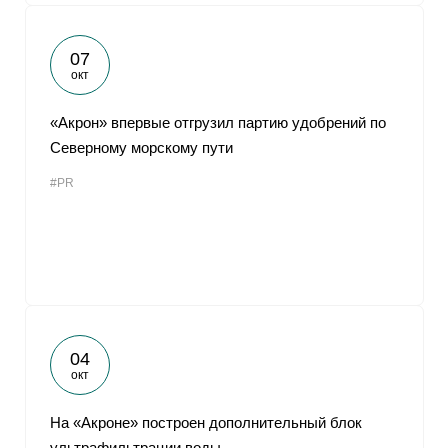
07
окт
«Акрон» впервые отгрузил партию удобрений по
Северному морскому пути
#PR
04
окт
На «Акроне» построен дополнительный блок
ультрафильтрации воды