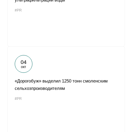
#PR
04
окт
«Дорогобуж» выделил 1250 тонн смоленским
сельхозпроизводителям
#PR