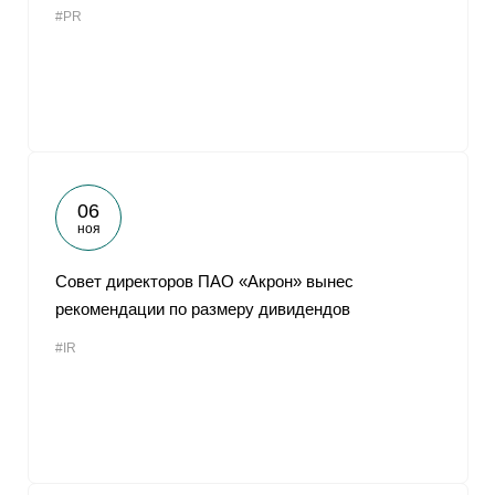
#PR
От
06
ноя
Совет директоров ПАО «Акрон» вынес
рекомендации по размеру дивидендов
#IR