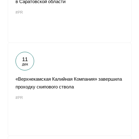
в Саратовской области
От
#PR
11
дек
«Верхнекамская Калийная Компания» завершила
проходку скипового ствола
#PR