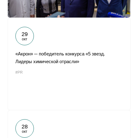
29
окт
«Акрон» ─ победитель конкурса «5 звезд.
Лидеры химической отрасли»
#PR
28
окт