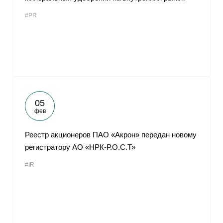
#PR
05
фев
Реестр акционеров ПАО «Акрон» передан новому
регистратору АО «НРК-Р.О.С.Т»
#IR