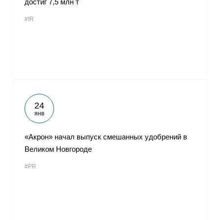
достиг 7,5 млн т
#IR
24
янв
«Акрон» начал выпуск смешанных удобрений в
Великом Новгороде
#PR