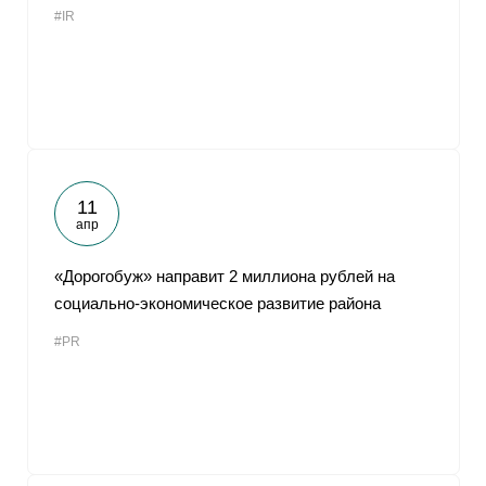
#IR
От
11
апр
«Дорогобуж» направит 2 миллиона рублей на
социально-экономическое развитие района
#PR