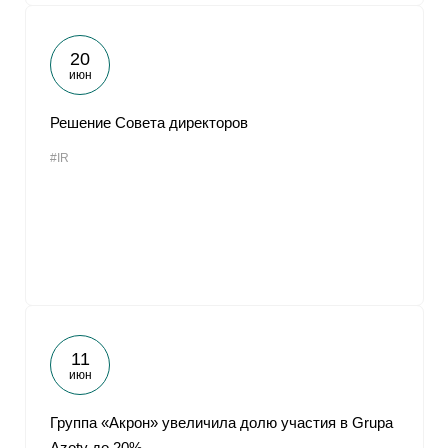
20
июн
Решение Совета директоров
#IR
11
июн
Группа «Акрон» увеличила долю участия в Grupa
Azoty до 20%