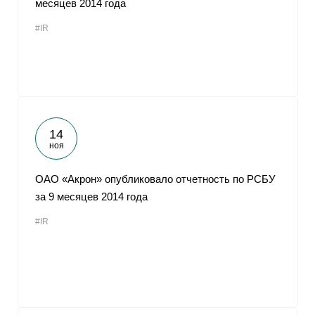
месяцев 2014 года
От
#IR
14
ноя
ОАО «Акрон» опубликовало отчетность по РСБУ
за 9 месяцев 2014 года
#IR