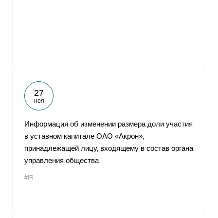
От
27
ноя
Информация об изменении размера доли участия
в уставном капитале ОАО «Акрон»,
принадлежащей лицу, входящему в состав органа
управления общества
#IR