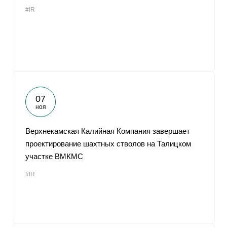
#IR
07
ноя
Верхнекамская Калийная Компания завершает
проектирование шахтных стволов на Талицком
участке ВМКМС
#IR