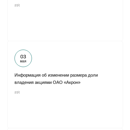
#IR
03
мая
Информация об изменении размера доли
владения акциями ОАО «Акрон»
#IR