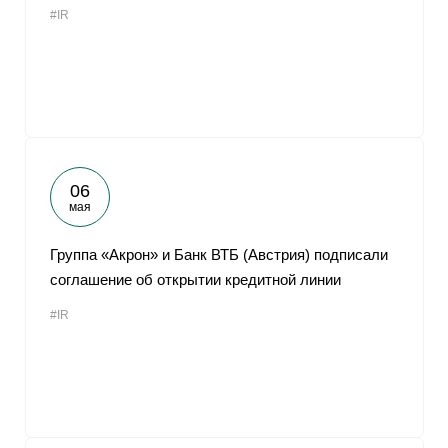
#IR
От
06
мая
Группа «Акрон» и Банк ВТБ (Австрия) подписали
соглашение об открытии кредитной линии
#IR