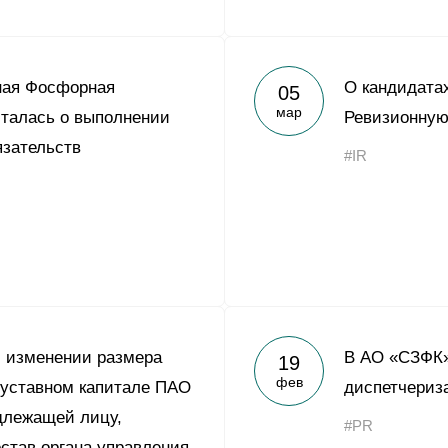
ная Фосфорная
О кандидатах
05
мар
талась о выполнении
Ревизионную
зательств
#IR
 изменении размера
В АО «СЗФК»
19
фев
 уставном капитале ПАО
диспетчериз
длежащей лицу,
#PR
став органа управления