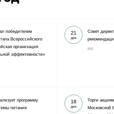
ал победителем
Совет дирек
21
дек
этапа Всероссийского
рекомендаци
ийская организация
#IR
льной эффективности»
ализует программу
Торги акция
18
дек
темы питания
Московской 