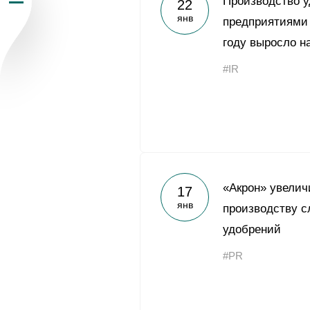
Производство 
22
янв
Пресс-центр
предприятиями 
году выросло н
Карьера
#IR
Контакты
vk
youtub
«Акрон» увелич
17
янв
производству 
удобрений
#PR