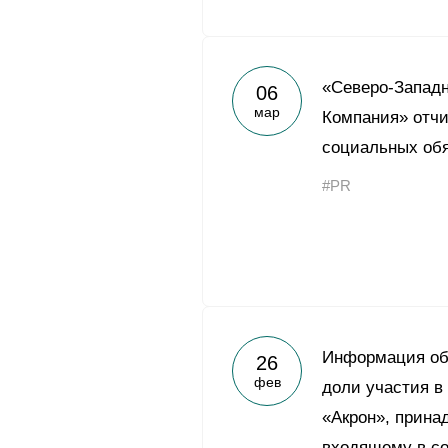
«Северо-Запад
06
мар
Компания» отчи
социальных обя
#PR
Информация об
26
фев
доли участия в
«Акрон», прина
входящему в со