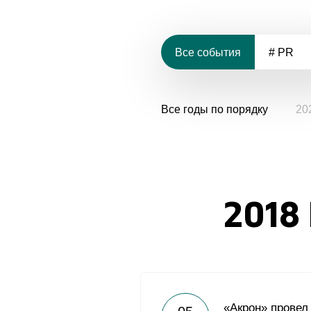
Все события
# PR
Все годы по порядку
20
2018
«Акрон» прове