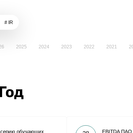
# IR
26
2025
2024
2023
2022
2021
2
 Год
л серию обучающих
EBITDA ПАО 