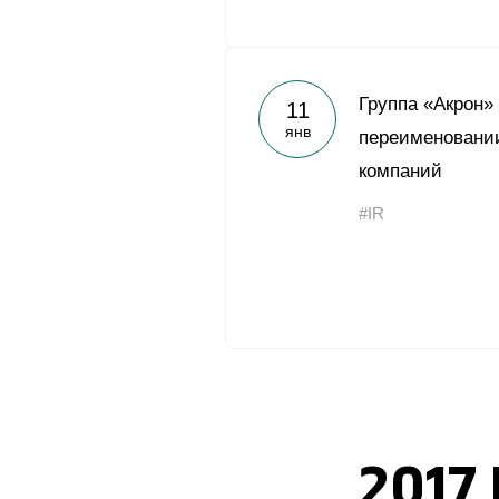
Группа «Акрон»
11
янв
переименовании
компаний
#IR
2017