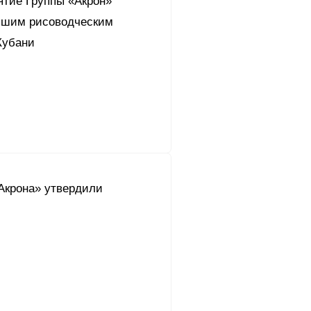
ятие Группы «Акрон»
чшим рисоводческим
Кубани
Акрона» утвердили