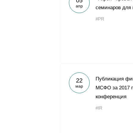
05
апр
семинаров для
#PR
Публикация фин
22
мар
МСФО за 2017 г
конференция
#IR