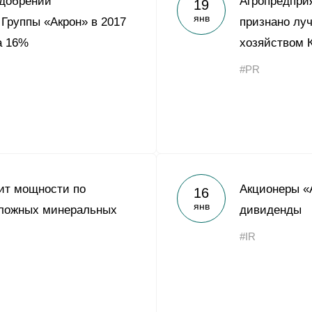
удобрений
Агропредпри
19
Yong Sheng Feng
янв
Группы «Акрон» в 2017
признано лу
Acron Argentina S.R.L
а 16%
хозяйством 
Acron Brasil Ltda.
#PR
ООО «Плодородие»
e
telegram
ЯндексДзен
ООО «АйТиОфис»
ит мощности по
Акционеры «
16
янв
сложных минеральных
дивиденды
#IR