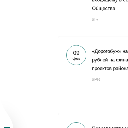
Общества
#IR
О Группе «Акрон
«Дорогобуж» на
09
фев
рублей на фин
География бизн
проектов район
#PR
Продукция
Инвесторам
Устойчивое раз