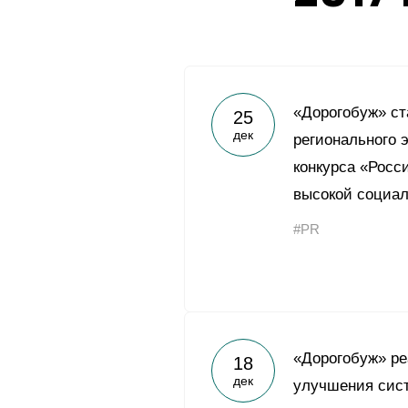
«Дорогобуж» ст
25
дек
регионального 
конкурса «Росс
высокой социа
#PR
«Дорогобуж» ре
18
дек
улучшения сис