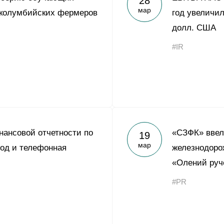
28
мар
 колумбийских фермеров
год увеличил
долл. США
#IR
ансовой отчетности по
«СЗФК» ввел
19
мар
од и телефонная
железнодоро
«Олений руч
#PR