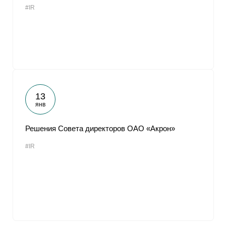
#IR
От
13
янв
Решения Совета директоров ОАО «Акрон»
#IR