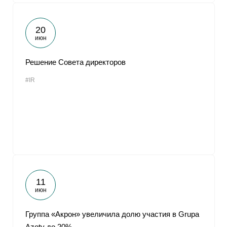
20
июн
Решение Совета директоров
#IR
11
июн
Группа «Акрон» увеличила долю участия в Grupa
Azoty до 20%