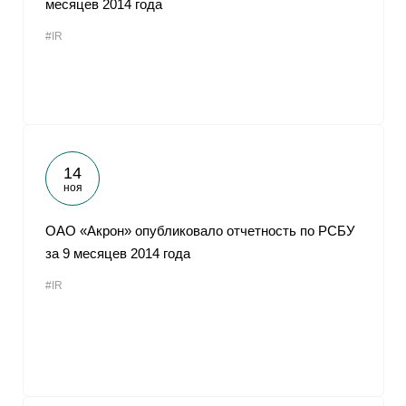
месяцев 2014 года
От
#IR
14
ноя
ОАО «Акрон» опубликовало отчетность по РСБУ
за 9 месяцев 2014 года
#IR