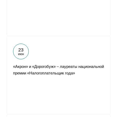
От
23
июн
«Акрон» и «Дорогобуж» – лауреаты национальной
премии «Налогоплательщик года»