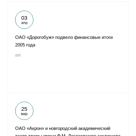
03
апр
ОАО «Дорогобуж» подвело финансовые итоги
2005 года
#IR
25
мар
ОАО «Акрон» и новгородский академический
театр драмы имени Ф.М. Достоевского заключили