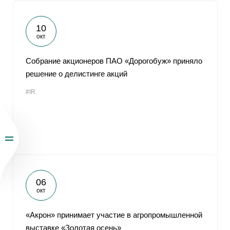
10
окт
Собрание акционеров ПАО «Дорогобуж» приняло
решение о делистинге акций
#IR
06
окт
«Акрон» принимает участие в агропромышленной
выставке «Золотая осень»