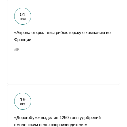
01
ноя
«Акрон» открыл дистрибьюторскую компанию во
Франции
#IR
19
окт
«Дорогобуж» выделил 1250 тонн удобрений
смоленским сельхозпроизводителям