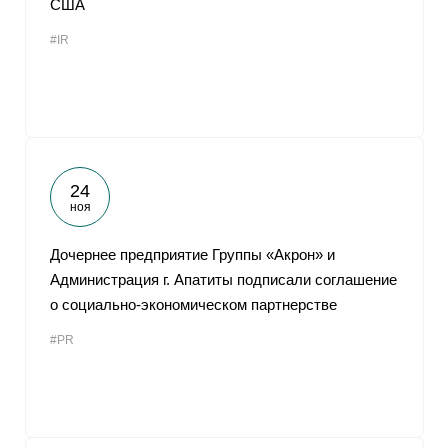
США
От
#IR
24
ноя
Дочернее предприятие Группы «Акрон» и
Администрация г. Апатиты подписали соглашение
о социально-экономическом партнерстве
#PR