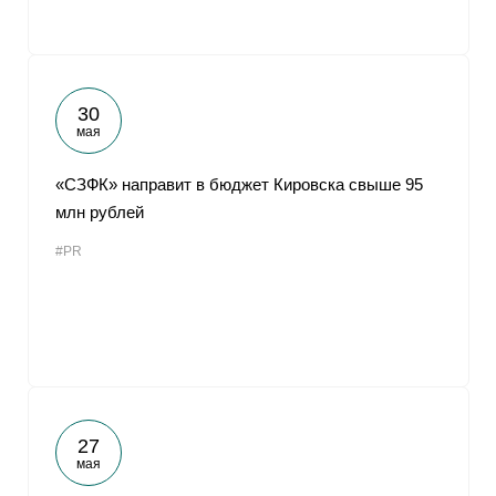
30
мая
«СЗФК» направит в бюджет Кировска свыше 95
млн рублей
#PR
27
мая