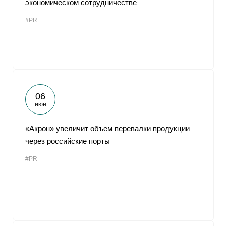
экономическом сотрудничестве
От
#PR
06
июн
«Акрон» увеличит объем перевалки продукции
через российские порты
#PR