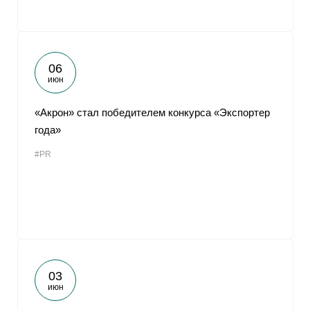
06
июн
«Акрон» стал победителем конкурса «Экспортер
года»
#PR
03
июн