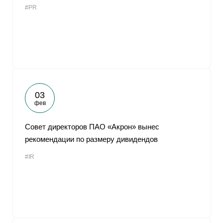
#PR
От
03
фев
Совет директоров ПАО «Акрон» вынес
рекомендации по размеру дивидендов
#IR