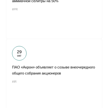
аммиачной селитры на 50%
#PR
29
окт
ПАО «Акрон» объявляет о созыве внеочередного
общего собрания акционеров
#IR