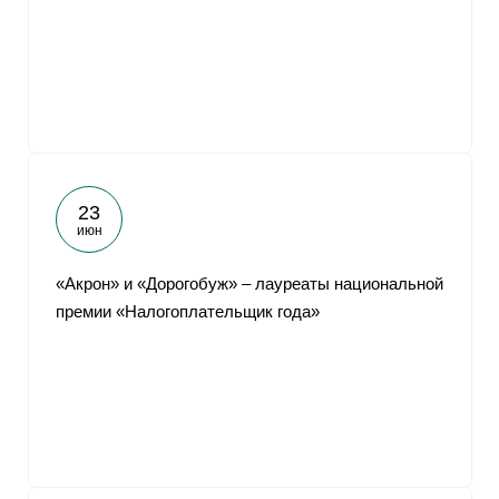
От
23
июн
«Акрон» и «Дорогобуж» – лауреаты национальной
премии «Налогоплательщик года»