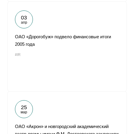
03
апр
ОАО «Дорогобуж» подвело финансовые итоги
2005 года
#IR
25
мар
ОАО «Акрон» и новгородский академический
театр драмы имени Ф.М. Достоевского заключили